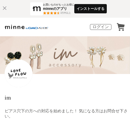
お買いものがもっとお得に
minneのアプリ
インストールする
3
万件以上
ログイン
im
ピアス穴下の方への対応を始めました！ 気になる方はお問合せ下さ
い。