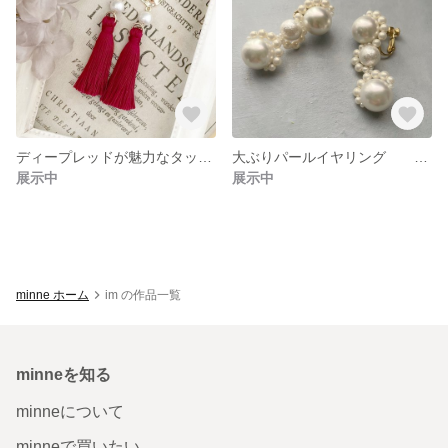
ディープレッドが魅力なタッセル ピアスor イヤリング
大ぶりパールイヤリング 結婚式 お呼ばれ 綺麗め ブライダル 2次会 ハロウィン 宇宙
展示中
展示中
minne ホーム
im の作品一覧
minneを知る
minneについて
minneで買いたい