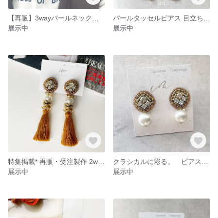
【再販】3wayパールネックレス ピンクベージュ 入園入学卒園卒業式
パールタッセルピアス 目立ちピアス。目立ちたい時もナチュラル華やか！ ピアス・イヤリング カジュアル 結婚式 卒業式 入学式 綺麗めカジュアル
展示中
展示中
特集掲載* 再販・受注製作 2wayクラシカルビーズ刺繍タッセルピアス(サージカルステンレス) / 華やか お呼ばれ 二次会 結婚式 秋冬コーデ
クラシカルに彩る。 ピアス・イヤリング カジュアル 結婚式 卒業式 入学式 綺麗めカジュアル ブラウン
展示中
展示中