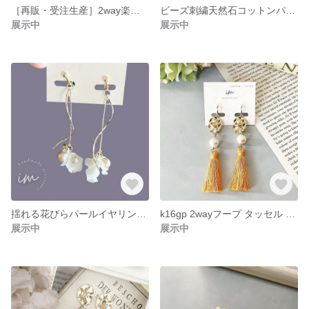
［再販・受注生産］2way楽しめる 淡水パール ビーズ刺繍タッセルピアス 綺麗め 結婚式 ウェディング デート お呼ばれ
ビーズ刺繍天然石コットンパール 12-2pierce
展示中
展示中
揺れる花びらパールイヤリング(ピアス変更可能)
k16gp 2wayフープ タッセル コットンパールイヤリング シンプル 結婚式 ハロウィンカラー 秋冬 Autumn 秋色
展示中
展示中