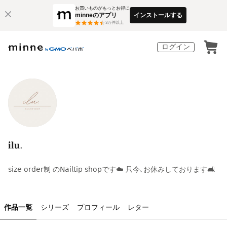
お買いものがもっとお得に
minneのアプリ
インストールする
3
万件以上
ログイン
𝐢𝐥𝐮.
𝗌𝗂𝗓𝖾 𝗈𝗋𝖽𝖾𝗋制 の𝖭𝖺𝗂𝗅𝗍𝗂𝗉 𝗌𝗁𝗈𝗉です☁️ 只今､お休みしております🛋️
作品一覧
シリーズ
プロフィール
レター