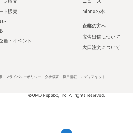
ージ販売
ニュース
ード販売
minneの本
LUS
企業の方へ
AB
広告出稿について
企画・イベント
大口注文について
用
プライバシーポリシー
会社概要
採用情報
メディアキット
©GMO Pepabo, Inc. All rights reserved.