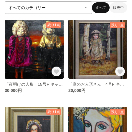
すべて
販売中
残り1点
残り1点
「夜明けの人形」15号F キャンバスに油彩 送料無料 送料無料 画像をクリックすると全面画像になります
「庭のお人形さん」4号F キャンバスボードに油彩 送料無料
30,000円
20,000円
残り1点
残り1点