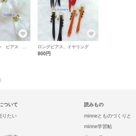
ビジュー+リボン ピアス イヤリング
ロングピアス、イヤリング
800円
覧
について
読みもの
で売りたい
minneとものづくりと
minne学習帖