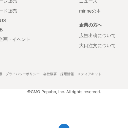
ージ販売
ニュース
ード販売
minneの本
LUS
企業の方へ
AB
広告出稿について
企画・イベント
大口注文について
用
プライバシーポリシー
会社概要
採用情報
メディアキット
©GMO Pepabo, Inc. All rights reserved.