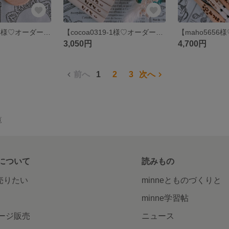
【tamiyumi0114様♡オーダー専用ページ】
【cocoa0319-1様♡オーダー専用ページ】
3,050円
4,700円
前へ
1
2
3
次へ
覧
について
読みもの
で売りたい
minneとものづくりと
minne学習帖
ージ販売
ニュース