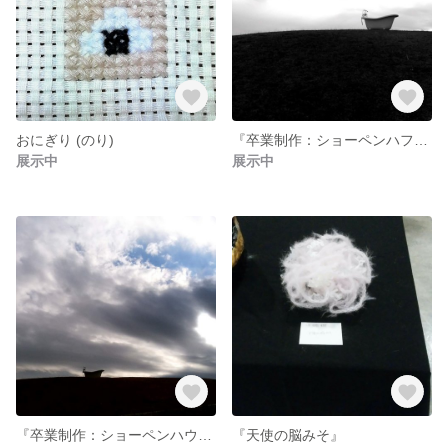
おにぎり (のり)
『卒業制作：ショーペンハフアーについて』写真続き
展示中
展示中
『卒業制作：ショーペンハウアーについて』
『天使の脳みそ』