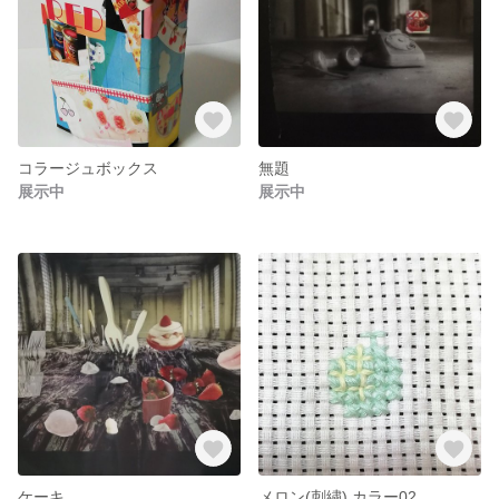
コラージュボックス
無題
展示中
展示中
ケーキ
メロン(刺繍) カラー02