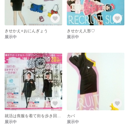
きせかえ⭐おにんぎょう
きせかえ人形♡
展示中
展示中
就活は喪服を着て街を歩き回るイベントだ。
カバ
展示中
展示中