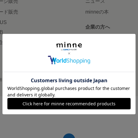
ージ販売
ニュース
ード販売
minneの本
LUS
企業の方へ
AB
広告出稿について
企画・イベント
大口注文について
用
プライバシーポリシー
会社概要
採用情報
メディアキット
©GMO Pepabo, Inc. All rights reserved.