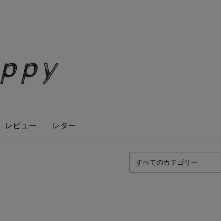
appy
レビュー
レター