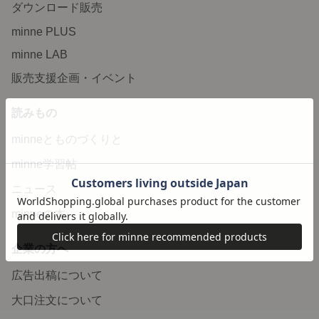
ダウンロード販売
minne PLUS
minne LAB
販売支援企画・イベント
読みもの
minneとものづくりと
minne学習帖
ニュース
minneの本
企業の方へ
広告出稿について
大口注文について