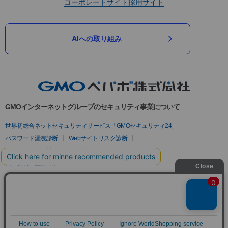
コーポレートサイト
採用サイト
AIへの取り組み
GMOインターネットグループのセキュリティ事業について
世界初総合ネットセキュリティサービス「GMOセキュリティ24」
パスワード漏洩診断
Webサイトリスク診断
セキュリティ相談AIチャットボット
実在証明・盗聴対策
サイバー攻撃対策（GMOサイバーセキュリティ byイエラエ）
サイバー攻撃対策（GMO Flatt Security）
なりすまし対策
セキュリティ事業の軌跡