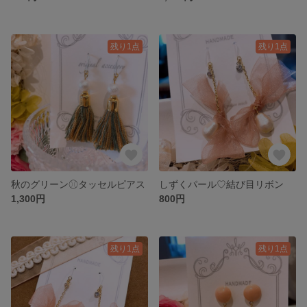
残り1点
残り1点
秋のグリーン⚾︎タッセルピアス
しずくパール♡結び目リボン
1,300円
800円
残り1点
残り1点