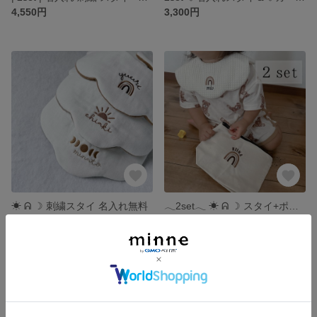
4,550円
3,300円
☀︎ ᕱ ☽ 刺繍スタイ 名入れ無料
𓂃2set𓂃 ☀︎ ᕱ ☽ スタイ+ポーチ
1,850円
3,150円
SOLD OUT