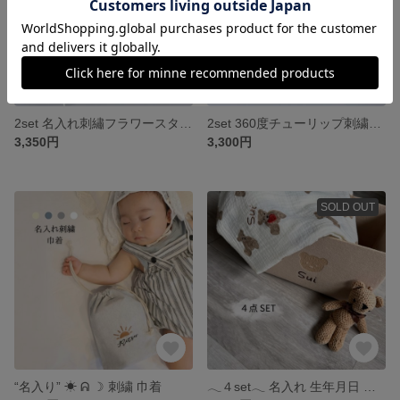
2set 名入れ刺繡フラワースタイ＆ドットスタイ
2set 360度チューリップ刺繍スタイ＆ガーゼケット
3,350円
3,300円
SOLD OUT
“名入り” ☀︎ ᕱ ☽ 刺繍 巾着
𓂃４set𓂃 名入れ 生年月日 刺繍 くまみみ 出産祝い