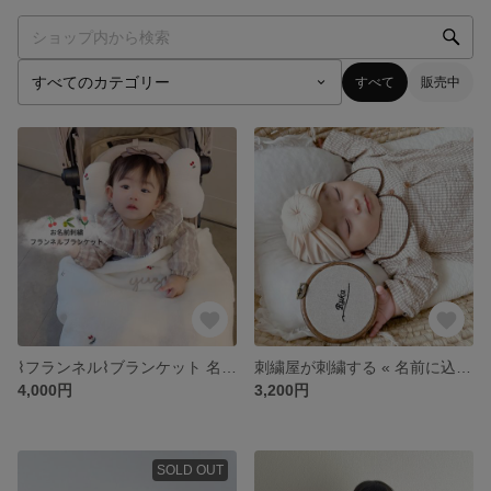
すべて
販売中
⌇フランネル⌇ブランケット 名入れ 刺繍 無料
刺繍屋が刺繍する « 名前に込めた思いをおしゃれに残す命名書 »
4,000円
3,200円
SOLD OUT