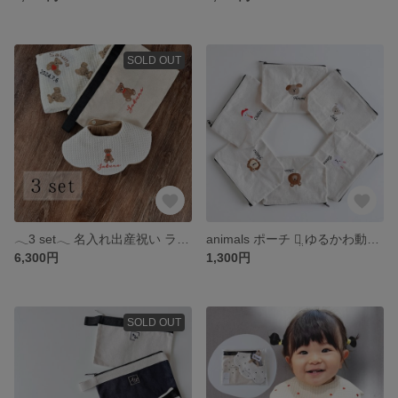
SOLD OUT
𓂃3 set𓂃 名入れ出産祝い ラッピング
animals ポーチ ꪔ̤̮ ゆるかわ動物の名入り刺繍ポーチ
6,300円
1,300円
SOLD OUT