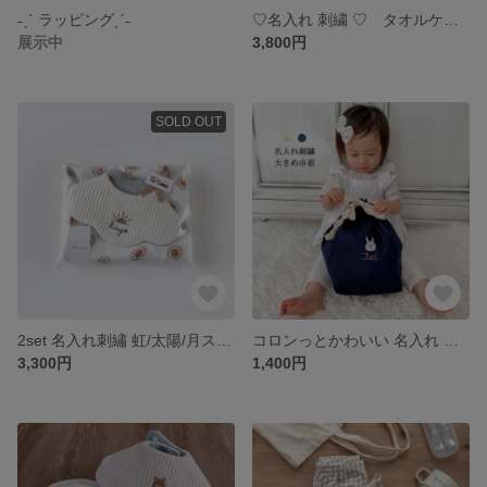
˗ˏˋ ラッピングˎˊ˗
♡名入れ 刺繍 ♡ タオルケット 大判
展示中
3,800円
SOLD OUT
2set 名入れ刺繡 虹/太陽/月スタイ＆ガーゼケット
コロンっとかわいい 名入れ 刺繍 巾着・・オムツ お着替え・・
3,300円
1,400円