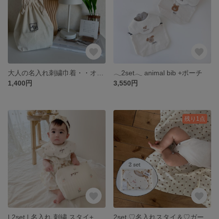
大人の名入れ刺繍巾着・・オムツ お着替え・・
𓂃2set𓂃 animal bib +ポーチ
1,400円
3,550円
残り1点
| 2set | 名入れ 刺繍 スタイ+ 名入れ 刺繍 ポーチ
2set ♡名入れスタイ＆♡ガーゼケット