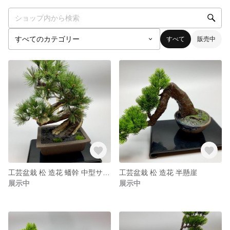
すべて
販売中
工芸盆栽 松 造花 蟠幹 中型サイズ
工芸盆栽 松 造花 半懸崖
展示中
展示中