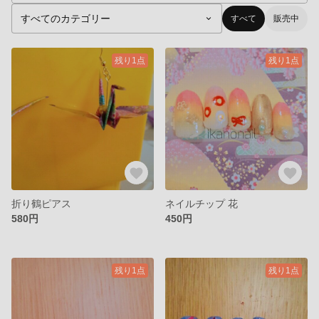
すべて
販売中
残り1点
残り1点
折り鶴ピアス
ネイルチップ 花
580円
450円
残り1点
残り1点