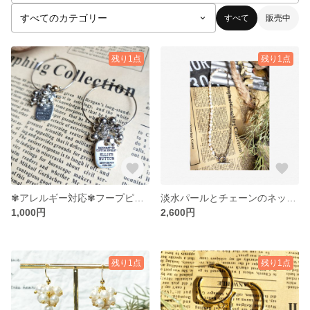
すべて
販売中
残り1点
残り1点
✾アレルギー対応✾フープピアス
淡水パールとチェーンのネックレス
1,000円
2,600円
残り1点
残り1点