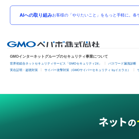
AIへの取り組み
お客様の「やりたいこと」をもっと手軽に。各サ
GMOインターネットグループのセキュリティ事業について
世界初総合ネットセキュリティサービス「GMOセキュリティ24」
パスワード漏洩診断
実在証明・盗聴対策
サイバー攻撃対策（GMOサイバーセキュリティ byイエラエ）