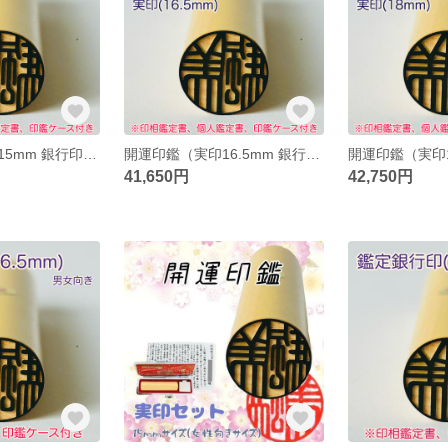
開運印鑑（実印15mm 銀行印13.5mm 認印12mm・女性向き）３本セット 〈印相鑑定書・印鑑ケース・個人鑑定書付〉 ※姓名判断と九星学（四柱推命）での鑑定を踏まえたいい印鑑をお作りします。
開運印鑑（実印16.5mm 銀行印13.5mm 認印12mm・男女向き）３本セット 〈印相鑑定書・印鑑ケース・個人鑑定書付〉 ※姓名判断と九星学（四柱推命）での鑑定を踏まえたいい印鑑をお作りします。
41,650円
42,750円