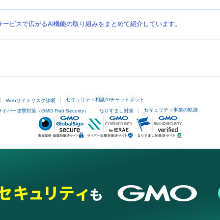
ービスで広がるAI機能の取り組みをまとめて紹介しています。
セキュリティ相談AIチャットボット
Webサイトリスク診断
セキュリティ事業の軌跡
サイバー攻撃対策（GMO Flatt Security）
なりすまし対策