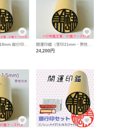
開運印鑑（実印18mm 銀行印15mm 認印12mm・男性向き）３本セット 〈印相鑑定書・印鑑ケース・個人鑑定書付〉 ※姓名判断と九星学（四柱推命）での鑑定を踏まえたいい印鑑をお作りします。
開運印鑑（実印21mm・男性向き）単品 〈印相鑑定書・印鑑ケース付〉 ※姓名判断と九星学（四柱推命）での鑑定を踏まえたいい印鑑をお作りします。
24,200円