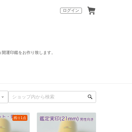
ログイン
う開運印鑑をお作り致します。
残り1点