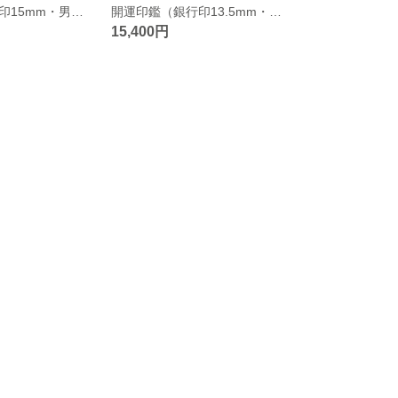
開運印鑑（銀行印15mm・男性向き）単品 〈印相鑑定書・印鑑ケース付〉 ※姓名判断と九星学（四柱推命）での鑑定を踏まえたいい印鑑をお作りします。
開運印鑑（銀行印13.5mm・女性向き）単品 〈印相鑑定書・印鑑ケース付〉 ※姓名判断と九星学（四柱推命）での鑑定を踏まえたいい印鑑をお作りします。
15,400円