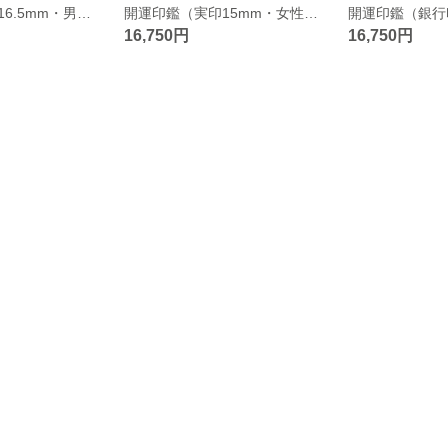
開運印鑑（実印16.5mm・男女向き）単品 〈印相鑑定書・印鑑ケース付〉 ※姓名判断と九星学（四柱推命）での鑑定を踏まえたいい印鑑をお作りします。
開運印鑑（実印15mm・女性向き）単品 〈印相鑑定書・印鑑ケース付〉 ※姓名判断と九星学（四柱推命）での鑑定を踏まえたいい印鑑をお作りします。
16,750円
16,750円