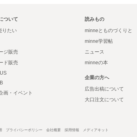
について
読みもの
で売りたい
minneとものづくりと
minne学習帖
ージ販売
ニュース
ード販売
minneの本
LUS
企業の方へ
AB
広告出稿について
企画・イベント
大口注文について
用
プライバシーポリシー
会社概要
採用情報
メディアキット