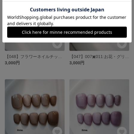
【048】フラワーネイルチップ・お花・ニュアンス・韓国・春・マグネット・うるうる・きらきら・ぷっくり・おでかけ・ショートネイル・大人可愛い・ポップ
【047】007✖️011:お花・グリーン・マグネット・春・大人可愛い・韓国・ニュアンス・ショート・うるうる・カラフル・おはな・夏休み・発表会・緑・ぷっくり
3,000円
3,000円