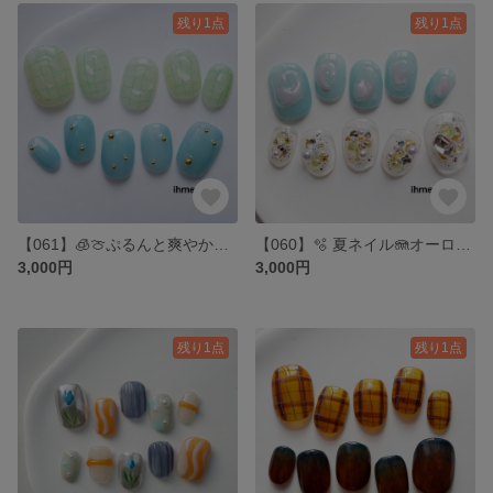
残り1点
残り1点
【061】🧊🍈ぷるんと爽やか♡クリアサマーネイル🍋‍🟩🍧ネイルチップ 韓国 ニュアンス 夏 大人ネイル キラキラ 爽やか ショートネイル ぷっくり うるうる 海 チェックネイル ブルー 個性派
【060】🫧 夏ネイル🪼オーロラブルー × クリアビジュー ネイルチップ 🫧韓国 ニュアンス 夏 大人ネイル キラキラ ピンク ショートネイル ぷっくり うるうる キレイめ パール 海
3,000円
3,000円
残り1点
残り1点