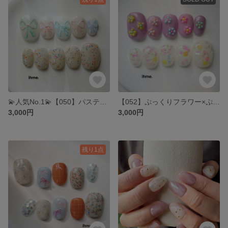
💫人気No.1💫【050】パステルリボン&カラフルグリッター:りぼん カラフル ホワイト ブライダル 成人式 発表会 イベント 春夏秋冬 大人可愛い お出かけ ニュアンス 手描き ネイルチップ
【052】ぷっくりフラワー×ぷっくりカラフルホロ:お花 ぷっくり うるうる パープル むらさき ネイルチップ おでかけネイル 韓国 ニュアンス キラキラ
3,000円
3,000円
残り1点