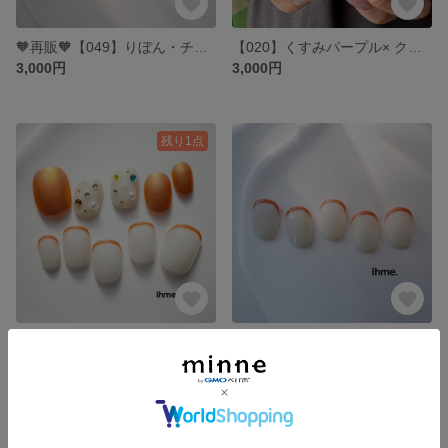
🧡再販🧡【049】りぼん・チェック・春・おでかけ・うるうる・キラキラ・韓国・ニュアンス・大人可愛い・オレンジ・ストーン・お花・前撮り・ショート・ブルー・手描きフラワー・リボン・水色
【020】くすみパープル× クリアニュアンス:シンプル・前撮り・おでかけ・韓国・ニュアンス・大人可愛い・ちゅるん・ウェディング・ショート・オフィス・ゴールド・ブライダルネイル・春夏秋冬
3,000円
3,000円
残り1点
🌟人気商品🌟【028】009キラキラマットorange×016オレンジマグフレンチ:マットネイル・オレンジ・おでかけ・韓国・大人かわいい・前撮り成人式・ショート・シンプルフレンチ
【016】オレンジマグフレンチ:シンプル・フレンチ・マグネット・大人可愛い・オレンジ・おでかけ・韓国・ニュアンス・
2,980円
2,400円
SOLD OUT