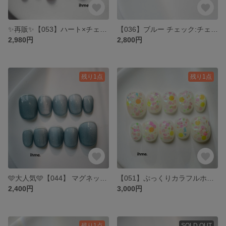
✨再販✨【053】ハート×チェック:水色チェック ハート 赤 レッド 冬ネイル おでかけネイル 韓国 ニュアンス クリスマスネイル ホロネイル 大人かわいい 春夏秋冬
【036】ブルー チェック:チェックネイル・前撮り・成人式・発表会・おでかけネイル・韓国ネイル・ニュアンス・大人かわいい・ショートネイル・ちゅるん・春夏秋冬
2,980円
2,800円
残り1点
残り1点
🩵大人気🩵【044】 マグネット フレンチネイル blue: きらきら・フレンチ・オフィス・結婚式・大人可愛い・ブルー・前撮り・成人式・ショートネイル・うるうる・白・シンプル・夏・氷・アイス
【051】ぷっくりカラフルホロ:カラフル ぷっくり ちゅるん 韓国 ニュアンス おでかけ 春夏秋冬 ブライダル 前撮り おしゃれ うるうる 大人可愛い ネイルチップ 氷 宝石 ガラス
2,400円
3,000円
残り1点
SOLD OUT