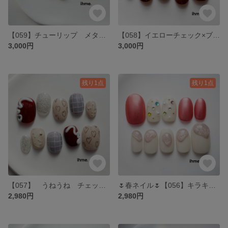
【059】チューリップ メタリック オレンジ ドロップ お花ネイル ニュアンス 手描きネイル 大人ネイル カラフルネイ 韓国ネイル pop ブルー 個性派
【058】イエローチェック×ブラウングラデ 大人かわいい 冬ネイル バレンタイン チョコ おでかけネイル ニュアンス 韓国 卒業式 ちゅるん
3,000円
3,000円
残り1点
残り1点
【057】 うねうね チェック ハート キラキラ 韓国ネイル ボルドー ショートネイル 水色 ホワイト おでかけネイル 卒業式 成人式 大人かわいい 個性派
🌷春ネイル🌷【056】キラキラマットネイル・ピンク・キラキラ・おでかけ・韓国・大人かわいい・前撮り成人式・ショートネイル・ぷっくり・マグネットネイル・ホワイト・春
2,980円
2,980円