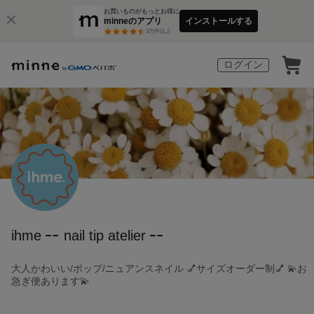
お買いものがもっとお得に
minneのアプリ
インストールする
3
万件以上
ログイン
ihme ╍ nail tip atelier ╍
大人かわいい/ポップ/ニュアンスネイル 💅サイズオーダー制💅 💫お
急ぎ便あります💫