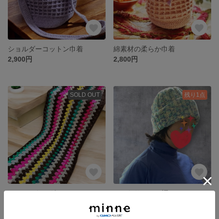
ショルダーコットン巾着
綿素材の柔らか巾着
2,900円
2,800円
SOLD OUT
残り1点
カラフルなラグマット
ふんわりニット帽
4,400円
2,300円