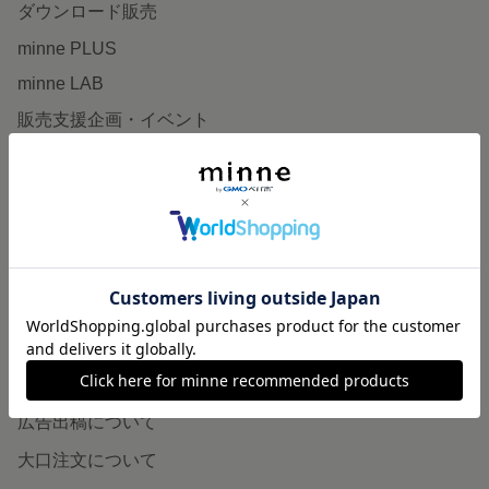
ダウンロード販売
minne PLUS
minne LAB
販売支援企画・イベント
読みもの
minneとものづくりと
minne学習帖
ニュース
minneの本
企業の方へ
広告出稿について
大口注文について