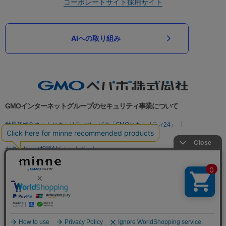
コーポレートサイト
採用サイト
AIへの取り組み
GMOインターネットグループのセキュリティ事業について
世界初総合ネットセキュリティサービス「GMOセキュリティ24」
パスワード漏洩診断
Webサイトリスク診断
セキュリティ相談AIチャットボット
実在証明・盗聴対策
サイバー攻撃対策（GMOサイバーセキュリティ byイエラエ）
サイバー攻撃対策（GMO Flatt Security）
なりすまし対策
セキュリティ事業の軌跡