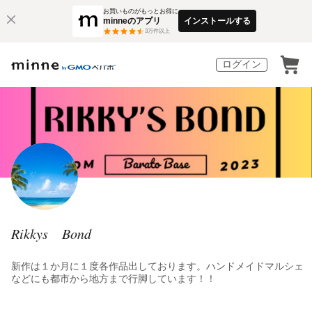
お買いものがもっとお得に
minneのアプリ
インストールする
3
万件以上
ログイン
Rikkys Bond
新作は１か月に１度各作品出しております。ハンドメイドマルシェ
などにも都市から地方まで行脚しています！！