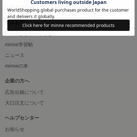
販売支援企画・イベント
読みもの
minneとものづくりと
minne学習帖
ニュース
minneの本
企業の方へ
広告出稿について
大口注文について
ヘルプセンター
お知らせ