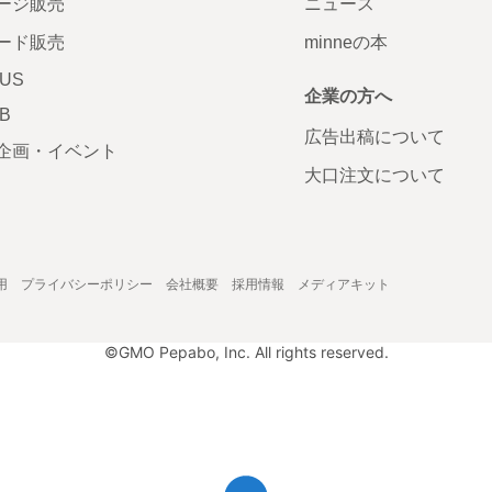
ージ販売
ニュース
ード販売
minneの本
LUS
企業の方へ
AB
広告出稿について
企画・イベント
大口注文について
用
プライバシーポリシー
会社概要
採用情報
メディアキット
©GMO Pepabo, Inc. All rights reserved.