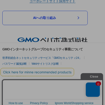
コーポレートサイト
採用サイト
AIへの取り組み
GMOインターネットグループのセキュリティ事業について
世界初総合ネットセキュリティサービス「GMOセキュリティ24」
パスワード漏洩診断
Webサイトリスク診断
セキュリティ相談AIチャットボット
実在証明・盗聴対策
サイバー攻撃対策（GMOサイバーセキュリティ byイエラエ）
サイバー攻撃対策（GMO Flatt Security）
なりすまし対策
セキュリティ事業の軌跡