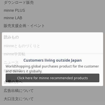
ダウンロード販売
minne PLUS
minne LAB
販売支援企画・イベント
読みもの
minneとものづくりと
minne学習帖
ニュース
minneの本
企業の方へ
広告出稿について
大口注文について