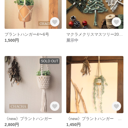
プラントハンガー4〜6号
マクラメクリスマスツリー2023 (typeA)
1,500円
展示中
SOLD OUT
《new》プラントハンガー
《new》プラントハンガー 3〜5号
2,800円
1,450円