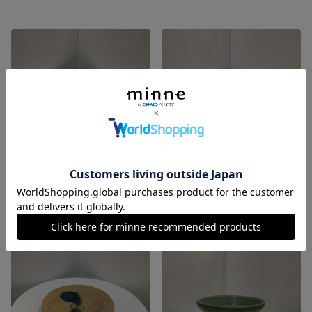
シマシマ
King
展示中
展示中