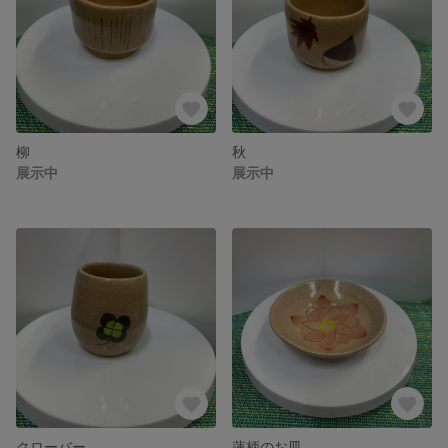
柳
秋
展示中
展示中
クローバー
蓮柄のお皿