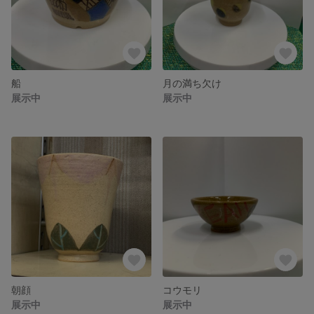
船
月の満ち欠け
展示中
展示中
朝顔
コウモリ
展示中
展示中