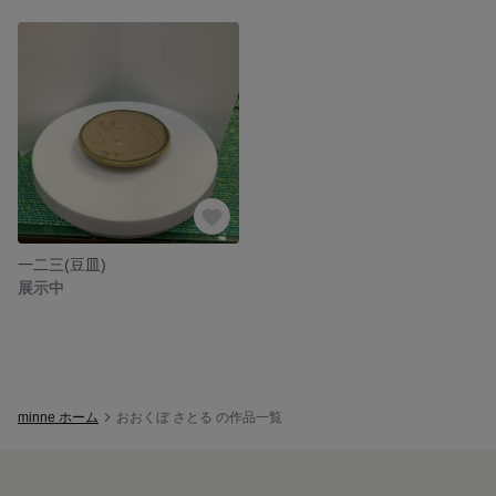
一二三(豆皿)
展示中
minne ホーム
おおくぼ さとる の作品一覧