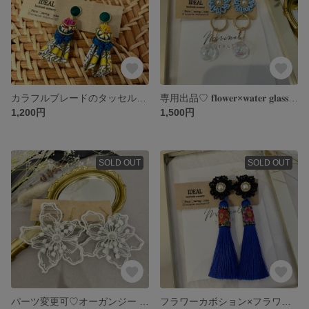
カラフルブレードのタッセルピアス♡
専用出品♡ 𝐟𝐥𝐨𝐰𝐞𝐫×𝐰𝐚𝐭𝐞𝐫 𝐠𝐥𝐚𝐬𝐬𝐛𝐚𝐥𝐥
1,200円
1,500円
SOLD OUT
SOLD OUT
パーツ変更可♡オーガンジー フラワーピアス♡
フラワーカボション×フラワータッセル 2wayピアス♡blue×Black