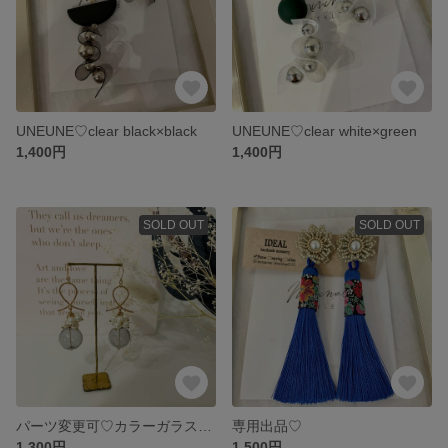
UNEUNE♡clear black×black
UNEUNE♡clear white×green
1,400円
1,400円
SOLD OUT
SOLD OUT
パーツ変更可♡カラーガラスボールとパールのピアス♡short
専用出品♡
1,300円
1,500円