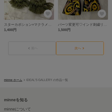
スターカボション×マクラメの2wayピアス♡khaki
パーツ変更可♡インド刺繍リボンピアス black×yellow
1,400円
1,500円
前へ
次へ
minne ホーム
IDEAL'S GALLERY の作品一覧
minneを知る
minneについて