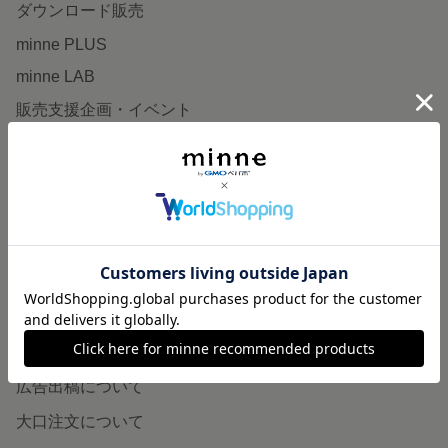
ダウンロード販売
minne PLUS
minne LAB
販売支援企画・イベント
読みもの
minneとものづくりと
minne学習帖
ニュース
minneの本
企業の方へ
広告出稿について
大口注文について