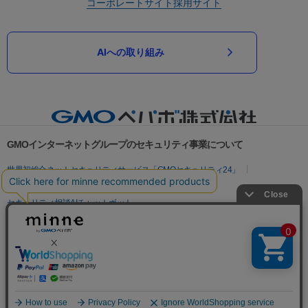
コーポレートサイト
採用サイト
AIへの取り組み
GMOインターネットグループのセキュリティ事業について
世界初総合ネットセキュリティサービス「GMOセキュリティ24」
パスワード漏洩診断
Webサイトリスク診断
セキュリティ相談AIチャットボット
実在証明・盗聴対策
サイバー攻撃対策（GMOサイバーセキュリティ byイエラエ）
サイバー攻撃対策（GMO Flatt Security）
なりすまし対策
セキュリティ事業の軌跡