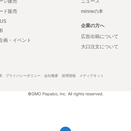
ージ販売
ニュース
ード販売
minneの本
LUS
企業の方へ
AB
広告出稿について
企画・イベント
大口注文について
用
プライバシーポリシー
会社概要
採用情報
メディアキット
©GMO Pepabo, Inc. All rights reserved.