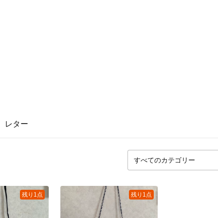
レター
残り1点
残り1点