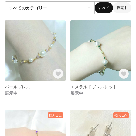
すべて
販売中
パールブレス
エメラルドブレスレット
展示中
展示中
残り1点
残り1点