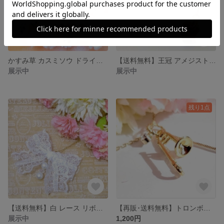
かすみ草 カスミソウ ドライフラワー
【送料無料】王冠 アメジスト・シマーのネックレス
展示中
展示中
残り1点
【送料無料】白 レース リボン ネックレス
【再販･送料無料】トロンボーン ネックレス (再販)
展示中
1,200円