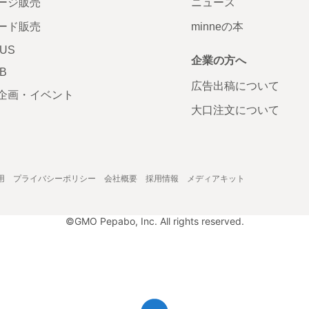
ージ販売
ニュース
ード販売
minneの本
LUS
企業の方へ
AB
広告出稿について
企画・イベント
大口注文について
用
プライバシーポリシー
会社概要
採用情報
メディアキット
©GMO Pepabo, Inc. All rights reserved.