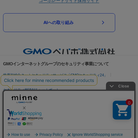
コーポレートサイト
採用サイト
AIへの取り組み
GMOインターネットグループのセキュリティ事業について
世界初総合ネットセキュリティサービス「GMOセキュリティ24」
パスワード漏洩診断
Webサイトリスク診断
セキュリティ相談AIチャットボット
実在証明・盗聴対策
サイバー攻撃対策（GMOサイバーセキュリティ byイエラエ）
サイバー攻撃対策（GMO Flatt Security）
なりすまし対策
セキュリティ事業の軌跡