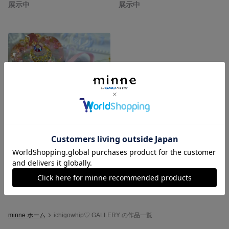
展示中
展示中
ふたご星のブローチ(ローズ）
展示中
minne ホーム
ichigowhip♡ GALLERY の作品一覧