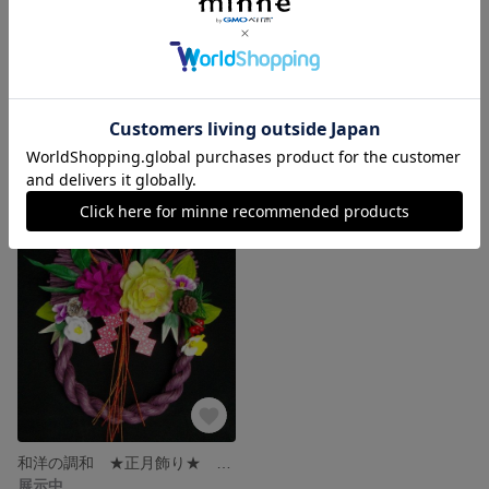
ウエルカムサンタリース ②
和洋の調和 ★正月飾り★ グリーン
展示中
展示中
和洋の調和 ★正月飾り★ パープル
展示中