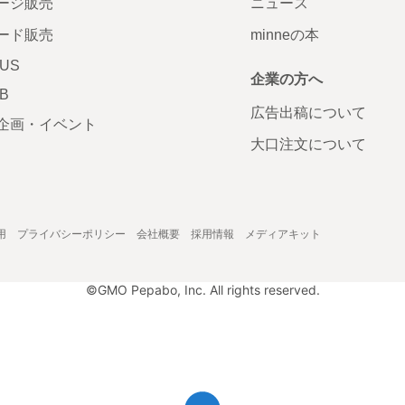
ージ販売
ニュース
ード販売
minneの本
LUS
企業の方へ
AB
広告出稿について
企画・イベント
大口注文について
用
プライバシーポリシー
会社概要
採用情報
メディアキット
©GMO Pepabo, Inc. All rights reserved.