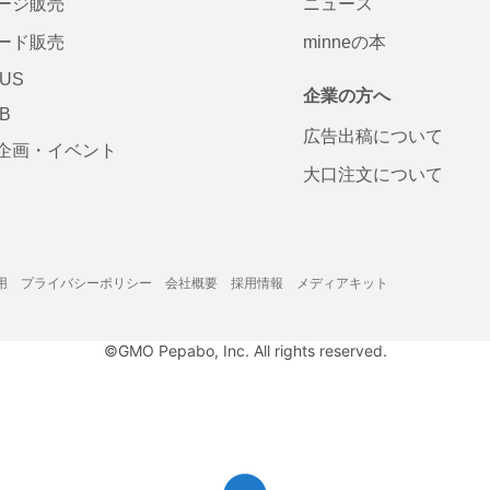
ージ販売
ニュース
ード販売
minneの本
LUS
企業の方へ
AB
広告出稿について
企画・イベント
大口注文について
用
プライバシーポリシー
会社概要
採用情報
メディアキット
©GMO Pepabo, Inc. All rights reserved.