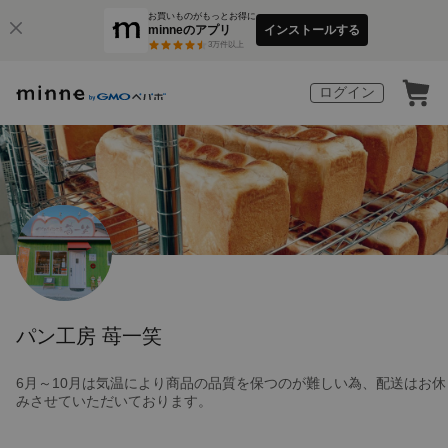
お買いものがもっとお得に
minneのアプリ
インストールする
3
万件以上
ログイン
パン工房 苺一笑
6月～10月は気温により商品の品質を保つのが難しい為、配送はお休
みさせていただいております。