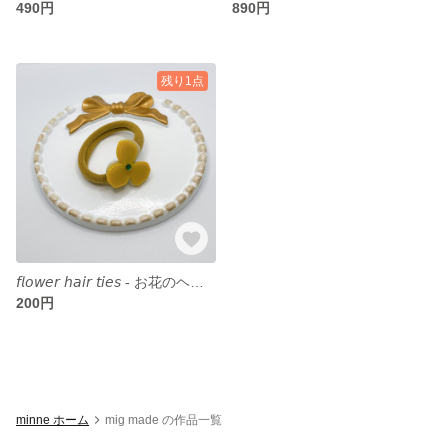
490円
890円
残り1点
𝘧𝘭𝘰𝘸𝘦𝘳 𝘩𝘢𝘪𝘳 𝘵𝘪𝘦𝘴 - お花のヘアゴム
200円
minne ホーム
mig made の作品一覧