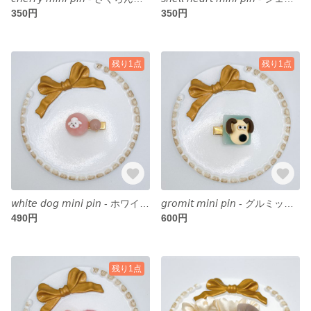
350円
350円
残り1点
残り1点
𝘸𝘩𝘪𝘵𝘦 𝘥𝘰𝘨 𝘮𝘪𝘯𝘪 𝘱𝘪𝘯 - ホワイトわんちゃんミニピン
𝘨𝘳𝘰𝘮𝘪𝘵 𝘮𝘪𝘯𝘪 𝘱𝘪𝘯 - グルミット ミニピン
490円
600円
残り1点