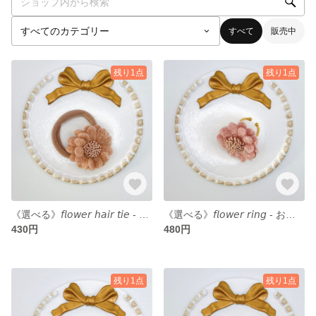
すべて
販売中
残り1点
残り1点
《選べる》𝘧𝘭𝘰𝘸𝘦𝘳 𝘩𝘢𝘪𝘳 𝘵𝘪𝘦 - 大きなお花のヘアゴム -
《選べる》𝘧𝘭𝘰𝘸𝘦𝘳 𝘳𝘪𝘯𝘨 - お花の指輪 -
430円
480円
残り1点
残り1点