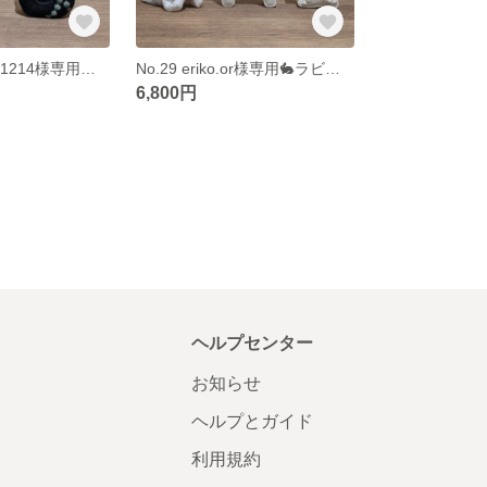
No.30 northerm1214様専用🐲干支◌辰野尾とし子さん
No.29 eriko.or様専用🐇ラビタン🐴ホース
6,800円
ヘルプセンター
お知らせ
ヘルプとガイド
利用規約