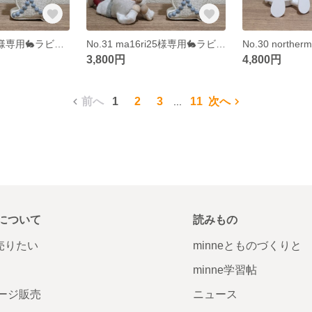
No.32 mykj619様専用🐇ラビタン
No.31 ma16ri25様専用🐇ラビタン
3,800円
4,800円
前へ
1
2
3
11
次へ
...
について
読みもの
で売りたい
minneとものづくりと
minne学習帖
ージ販売
ニュース