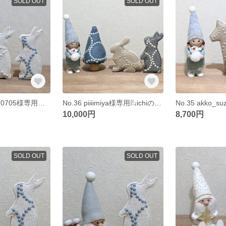
SOLD OUT
SOLD OUT
No.37 miyumiyu0705様専用🐇ラビタン
No.36 piiiimiya様専用𔒌ichiのラビタン𔒌&ツリー𖥍
10,000円
8,700円
SOLD OUT
SOLD OUT