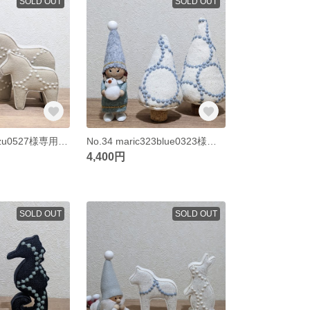
SOLD OUT
SOLD OUT
No.35 akko_suzu0527様専用🐴ホース
No.34 maric323blue0323様専用🌲🐴
4,400円
SOLD OUT
SOLD OUT