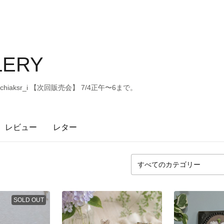
LLERY
hiaksr_i 【次回販売会】 7/4正午〜6まで。
レビュー
レター
SOLD OUT