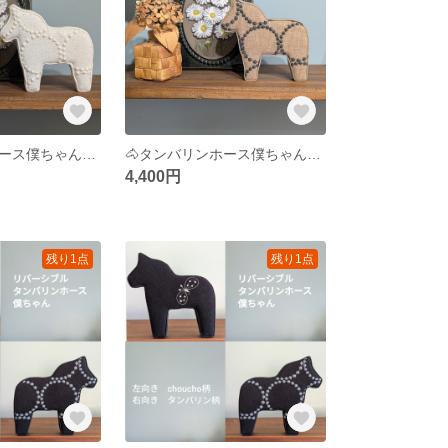
🐴タンバリンホース僕ちゃん⑫mix×ホワイト刺繍
🐴タンバリンホース僕ちゃん③ベージュ×チャコール刺繍
4,400円
残り1点
残り1点