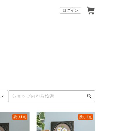
ログイン
残り1点
残り1点