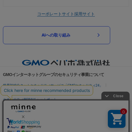
コーポレートサイト
採用サイト
AIへの取り組み
GMOインターネットグループのセキュリティ事業について
世界初総合ネットセキュリティサービス「GMOセキュリティ24」
パスワード漏洩診断
Webサイトリスク診断
セキュリティ相談AIチャットボット
実在証明・盗聴対策
サイバー攻撃対策（GMOサイバーセキュリティ byイエラエ）
サイバー攻撃対策（GMO Flatt Security）
なりすまし対策
セキュリティ事業の軌跡