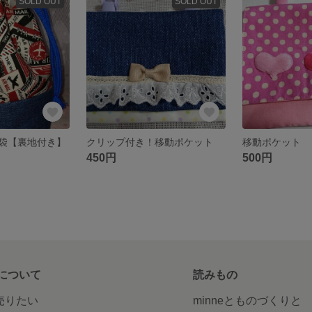
SOLD OUT
SOLD OUT
袋【裏地付き】
クリップ付き！移動ポケット
移動ポケット
450円
500円
について
読みもの
で売りたい
minneとものづくりと