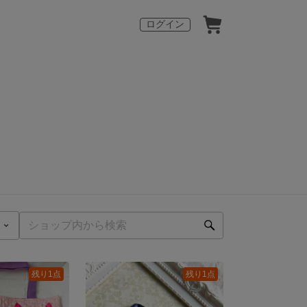
ログイン
残り1点
残り1点