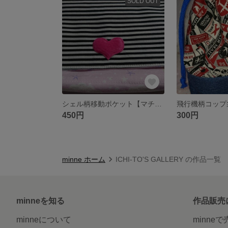
SOLD OUT
シェル柄移動ポケット【マチあり】
飛行機柄コップ
450円
300円
minne ホーム
ICHI-TO'S GALLERY の作品一覧
minneを知る
作品販売
minneについて
minne