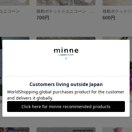
ユニコーン
移動ポケット☆ユニコーン クリップ付き
700円
600円
残り1点
SOLD OUT
柄
移動ポケット 女の子 リボン
ハロウィン ト
600円
380円