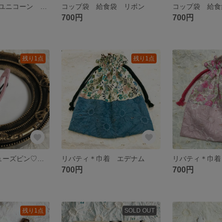
移動ポケット♡ユニコーン クリップ付き
コップ袋 給食袋 リボン
コップ袋 給食
700円
700円
残り1点
残り1点
再販7♡トゥシューズピン♡パッチンピン キッズバレリーナ ピンク
リバティ＊巾着 エデナム
リバティ＊巾着
700円
700円
残り1点
SOLD OUT