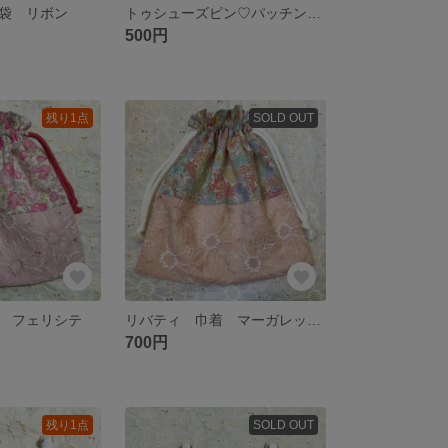
袋 リボン
トゥシューズピン♡パッチンピン キッズバレリーナ 水色
500円
残り1点
SOLD OUT
 フェリシテ
リバティ 巾着 マーガレットアニー
700円
残り1点
SOLD OUT