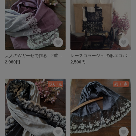
大人のWガーゼで作る 2重巻き スヌード くすみパープル × アンティークラベンダー
レースコラージュ の麻エコバッグ L 大容量
2,980円
2,500円
残り1点
残り1点