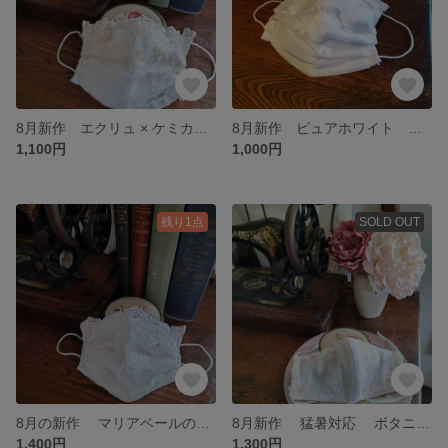
8月新作 エクリュ × ケミカルレース キラキラ スパンコール レースマスクカバー
8月新作 ピュアホワイト レース マスクカバー
1,100円
1,000円
残り1点
SOLD OUT
8月の新作 マリアベールの様な レース 刺繍 ラインストーン マスクカバー ブライダル
8月新作 猛暑対応 ボタニカルガーデン×パステルカラー 抗菌防臭 メッシュ 立体マスク
1,400円
1,300円