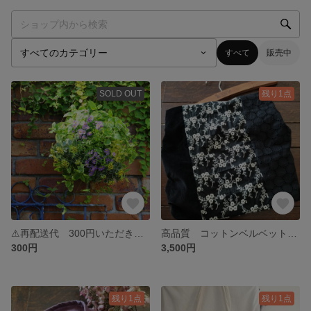
すべて
販売中
SOLD OUT
残り1点
⚠再配送代 300円いただきます
高品質 コットンベルベット ベッチン 1重巻き スヌード BLACK
300円
3,500円
残り1点
残り1点