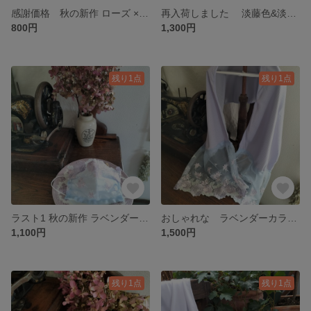
感謝価格 秋の新作 ローズ × ハート × シャンデリア 刺繍 レースマスクカバー
再入荷しました 淡藤色&淡雪 刺繍 レースマスク
800円
1,300円
残り1点
残り1点
ラスト1 秋の新作 ラベンダー × ピンク ローズ 薔薇 レース マスクカバー
おしゃれな ラベンダーカラー ネッククーラー UVカット レース
1,100円
1,500円
残り1点
残り1点