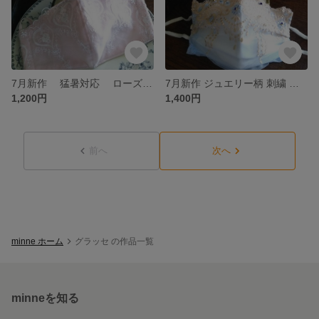
7月新作 猛暑対応 ローズ × ハート 抗菌防臭 メッシュ選べます(＋100円) 立体マスク
7月新作 ジュエリー柄 刺繍 レースマスクカバー
1,200円
1,400円
前へ
次へ
minne ホーム
グラッセ の作品一覧
minneを知る