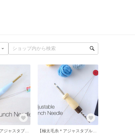
【並太毛糸用＊アジャスタブル・パンチニードル】＊フルーツバスケットの図案セット＊【メンテナンス済み】
【極太毛糸＊アジャスタブル・パンチニードル（ポルトガル製）】お花のマグ図案セット【７段階に長さを変えられます】