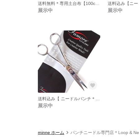
送料無料＊専用土台布【100cmx70cm】＜Tuftie : タフティー＞ニードルパンチ＆フックドラグ用
展示中
展示中
送料込み【 ニードルパンチ＊ループカットはさみ・先細 】(USA) 表面をベロア調に揃える先細ハサミ
展示中
minne ホーム
パンチニードル専門店＊Loop & Ne