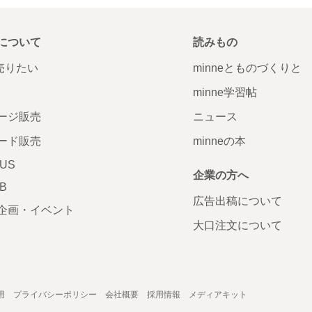
について
読みもの
で売りたい
minneとものづくりと
minne学習帖
ージ販売
ニュース
ード販売
minneの本
LUS
企業の方へ
AB
広告出稿について
企画・イベント
大口注文について
用
プライバシーポリシー
会社概要
採用情報
メディアキット