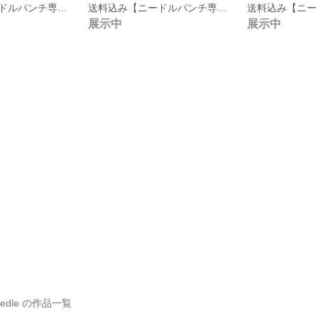
送料込み【ニードルパンチ専用並太毛糸 No.１＊ガーデン(5色入り)】＜200g/350m＞もちろん編み物にもOK！
送料込み【ニードルパンチ専用並太毛糸 No.２＊リーフmix (5色入り)】＜200g/350m＞編み物にも
展示中
展示中
edle の作品一覧