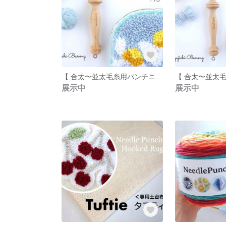
【 合太〜並太毛糸用パンチニードル・No5 】少しふんわり柔らか印象＊プロVer.商品制作にも＊ダイヤ＆チェリーの図案セット
展示中
展示中