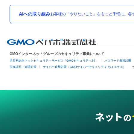
AIへの取り組み
お客様の「やりたいこと」をもっと手軽に。各サ
GMOインターネットグループのセキュリティ事業について
世界初総合ネットセキュリティサービス「GMOセキュリティ24」
パスワード漏洩診断
実在証明・盗聴対策
サイバー攻撃対策（GMOサイバーセキュリティ byイエラエ）