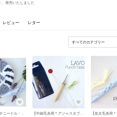
ト、発売いたしました
レビュー
レター
送料込み【パンチニードル・初級キット】アライグマのマイコースター＊図案・説明書・動画サポート＞
【中細毛糸用＊アジャスタブル・パンチニードル（ポルトガル製）】鳥と花の図案セット＊【針の長さを変えられます】