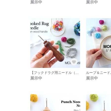
展示中
展示中
【フックドラグ用ニードル（USA・MCG Textiles社製）】＊お家の図案セット＊【メンテナンス済み】
展示中
展示中