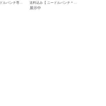
送料込み【ニードルパンチ専用並太毛糸 No.８＊カフェ＆クリーム(5色入り)】＜200g/350m＞編み物にも
送料込み【 ニードルパンチ＊ループカットはさみ・ダックビル 】(USA) 表面をベロア調に揃える羽根つきハサミ
展示中