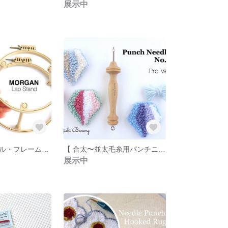
展示中
ループ＆ニードル・フレーム【２段式・布がずれにくい溝付き刺繍枠】MORGAN / USA製
【 合太〜並太毛糸用パンチニードル・No3 】柄をはっきり出したい時＊プロVer.商品制作にも＊ダイヤ＆チェリーの図案セット
展示中