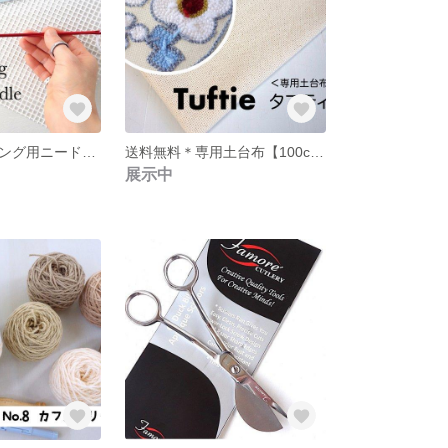
ロッカーフッキング用ニードル【Ｔシャツヤーン対応】＊ソフトキャンバス付き
送料無料＊専用土台布【100cmx100cm】＜Tuftie : タフティー＞ニードルパンチ＆フックドラグ用
展示中