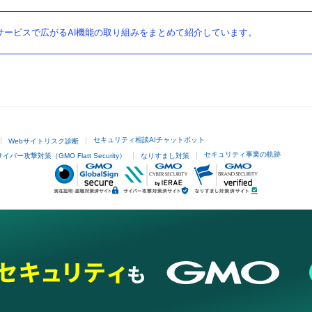
ービスで広がるAI機能の取り組みをまとめて紹介しています。
セキュリティ相談AIチャットボット
Webサイトリスク診断
セキュリティ事業の軌跡
サイバー攻撃対策（GMO Flatt Security）
なりすまし対策