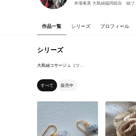
本場奄美 大島紬協同組合 紬フェス
作品一覧
シリーズ
プロフィール
シリーズ
6
点
大島紬コサージュ（ツムギノハナ）
すべて
販売中