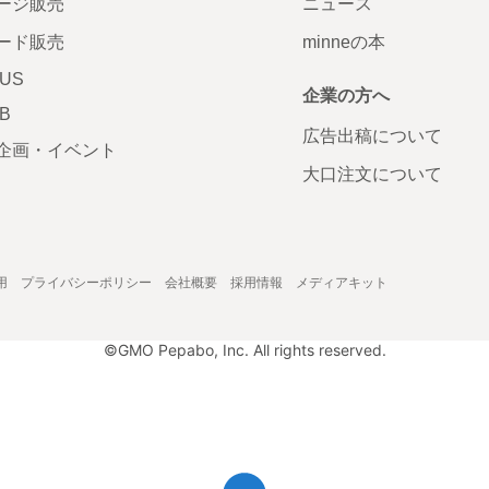
ージ販売
ニュース
ード販売
minneの本
LUS
企業の方へ
AB
広告出稿について
企画・イベント
大口注文について
用
プライバシーポリシー
会社概要
採用情報
メディアキット
©GMO Pepabo, Inc. All rights reserved.