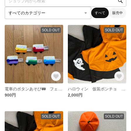
すべて
販売中
SOLD OUT
SOLD OUT
電車のボタンあそび🚃 フェルトおもちゃ
ハロウィン 仮装ポンチョ 仮装マント おばけとかぼちゃのリバーシブル
900円
2,000円
SOLD OUT
SOLD OUT