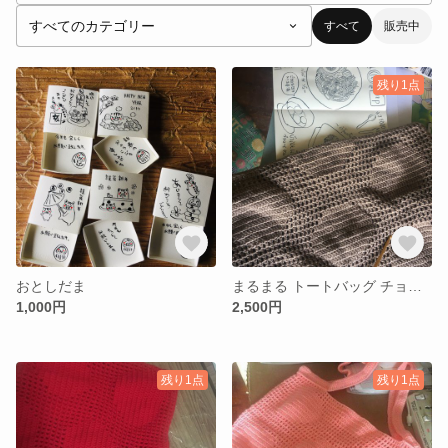
すべて
販売中
残り1点
おとしだま
まるまる トートバッグ チョコ色
1,000円
2,500円
残り1点
残り1点