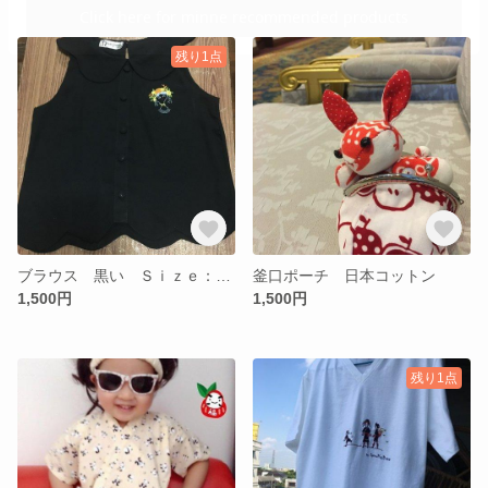
残り1点
ブラウス 黒い Ｓｉｚｅ：Ｓ タイ民族刺繍
釜口ポーチ 日本コットン
1,500円
1,500円
残り1点