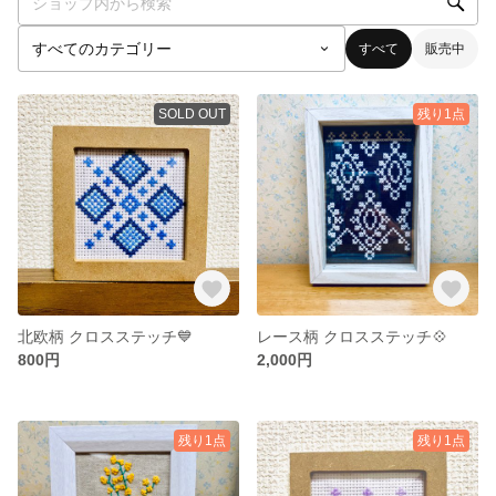
すべて
販売中
SOLD OUT
残り1点
北欧柄 クロスステッチ💙
レース柄 クロスステッチ💠
800円
2,000円
残り1点
残り1点