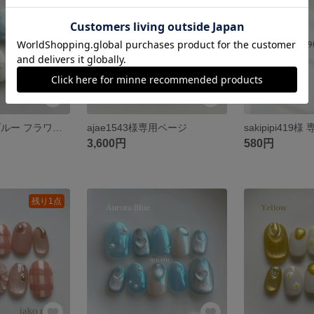
ネイルチップ ブルー フラワー マグネット うねうね 涼しげ 夏 春
ajae1543様専用ページ
sakipipi419
3,600円
580円
残り1点