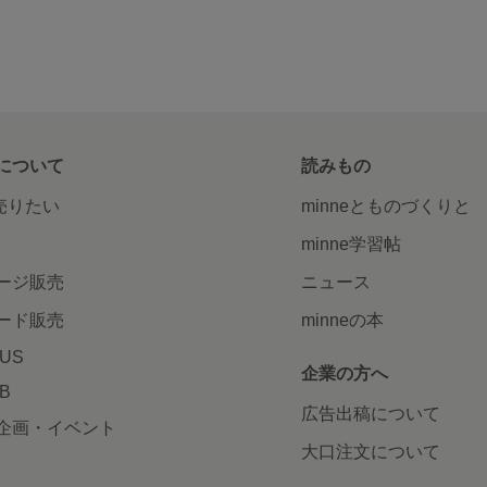
について
読みもの
で売りたい
minneとものづくりと
minne学習帖
ージ販売
ニュース
ード販売
minneの本
LUS
企業の方へ
AB
広告出稿について
企画・イベント
大口注文について