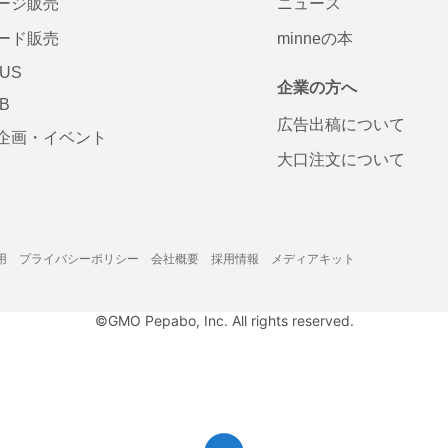
ージ販売
ニュース
ード販売
minneの本
LUS
企業の方へ
AB
広告出稿について
企画・イベント
大口注文について
用
プライバシーポリシー
会社概要
採用情報
メディアキット
©GMO Pepabo, Inc. All rights reserved.