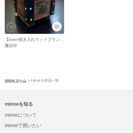
【iron×焼き入れウッドプランター】 刻印入り アガベ 多肉植物 地植え風
展示中
minne ホーム
i-tp-w の作品一覧
minneを知る
minneについて
minneで買いたい