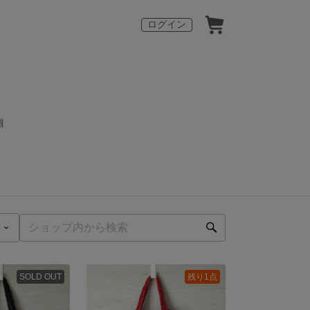
ログイン

SOLD OUT
残り1点