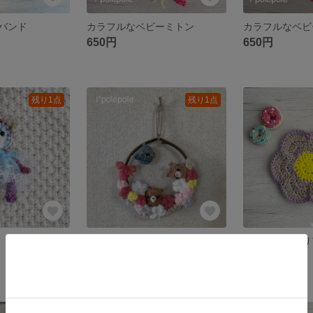
バンド
カラフルなベビーミトン
カラフルなベビ
650円
650円
残り1点
残り1点
 手編み
お花と動物たちのリース 手編み
お花のインテリ
1,000円
500円