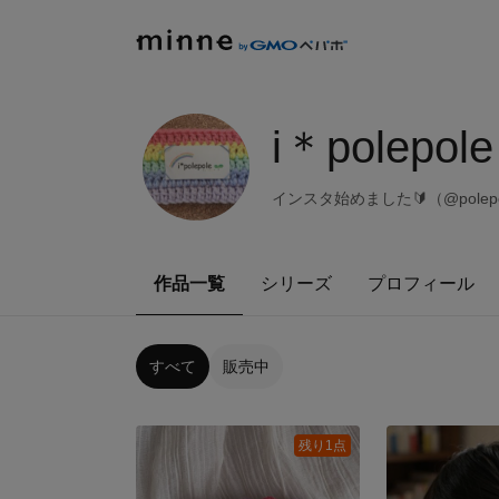
i＊polepole
インスタ始めました🔰（@pole
作品一覧
シリーズ
プロフィール
すべて
販売中
残り1点